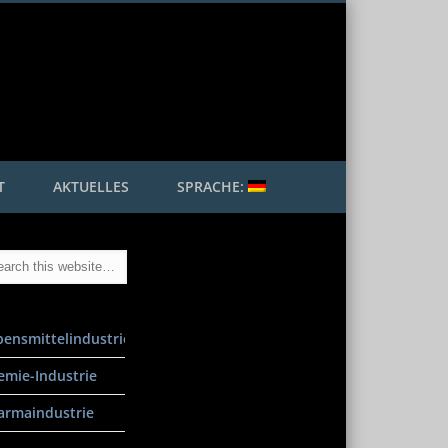
 Mader GmbH
T
AKTUELLES
SPRACHE:
bensmittelindustrie
emie-Industrie
armaindustrie