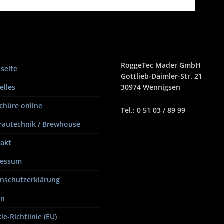
RoggeTec Mader GmbH
tseite
Gottlieb-Daimler-Str. 21
elles
30974 Wennigsen
chüre online
Tel.: 0 51 03 / 89 99
Brautechnik / Brewhouse
akt
ressum
nschutzerklärung
rn
ie-Richtlinie (EU)