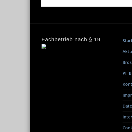
Fachbetrieb nach § 19
Star
Aktu
Bros
PI: 
Kont
Imp
Date
Inte
Cook