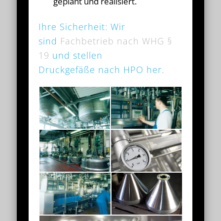
geplant und realisiert.
Ihre Sicherheit: Wir
sind
Fachbetrieb nach WHG §
19
und stellen
Druckgefäße nach HPO her.