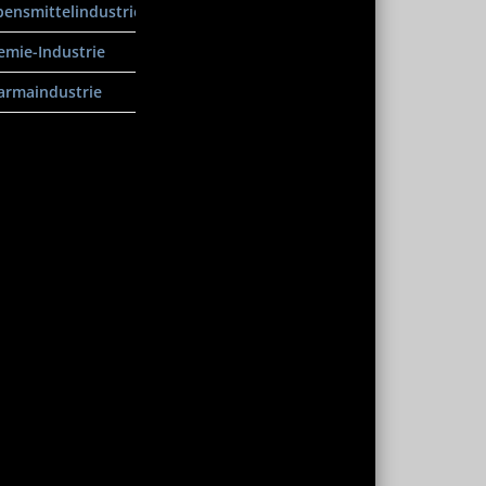
bensmittelindustrie
emie-Industrie
armaindustrie