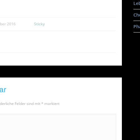
Le
Ch
ber 2016
Sticky
Ph
ar
derliche Felder sind mit
*
markiert