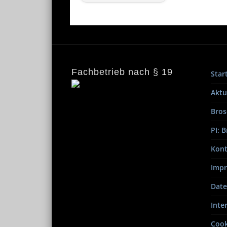
Fachbetrieb nach § 19
Star
Aktu
Bros
PI: 
Kont
Imp
Date
Inte
Cook