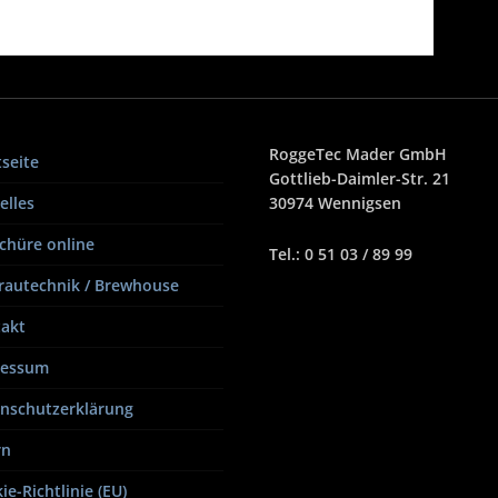
RoggeTec Mader GmbH
tseite
Gottlieb-Daimler-Str. 21
elles
30974 Wennigsen
chüre online
Tel.: 0 51 03 / 89 99
Brautechnik / Brewhouse
akt
ressum
nschutzerklärung
rn
ie-Richtlinie (EU)