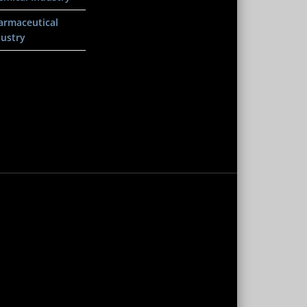
armaceutical
dustry