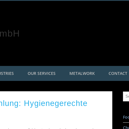
Roggetec Mader GmbH
STRIES
OUR SERVICES
METALWORK
CONTACT
hlung: Hygienegerechte
Fo
Ch