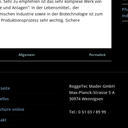
man. Sehr zu empfehlen ist das sehr komplexe Werk von
 und Anlagen”: In der Lebensmittel-, der
Ph
schen Industrie sowie in der Biotechnologie ist zum
In
 Produktionsprozess sehr wichtig. Sichere
,
Allgemein
Permalink
RoggeTec Mader GmbH
tseite
Max-Planck-Strasse 5 A
elles
30974 Wennigsen
chüre online
Tel.: 0 51 03 / 89 99
akt