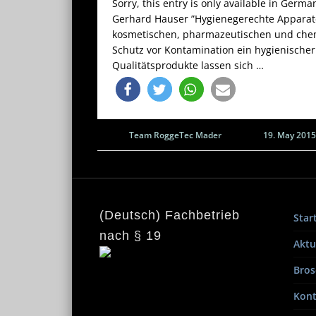
Sorry, this entry is only available in Ger
Gerhard Hauser ”Hygienegerechte Apparate
kosmetischen, pharmazeutischen und chemi
Schutz vor Kontamination ein hygienischer
Qualitätsprodukte lassen sich …
Team RoggeTec Mader
19. May 2015
(Deutsch) Fachbetrieb
Star
nach § 19
Aktu
Bros
Kont